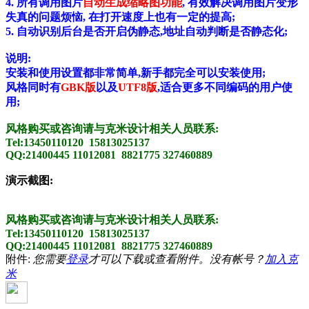
4. 所有调用图片
自动生成缩略图功能
, 有效解决调用图片变形
失真的问题烦恼, 在打开速度上也有一定的提高;
5. 自动识别后台是否开启伪静态,地址自动判断是否静态化;
说明:
安装和使用设置都非常简单,新手都完全可以安装使用;
风格同时有
GBK版
以及
UTF8版
,适合更多不同编码的用户使
用;
风格购买或咨询请与克米设计相关人员联系:
Tel:13450110120 15813025137
QQ:21400445 11012081 8821775 327460889
演示截图:
风格购买或咨询请与克米设计相关人员联系:
Tel:13450110120 15813025137
QQ:21400445 11012081 8821775 327460889
附件:
您需要
登录
才可以下载或查看附件。没有帐号？
加入克
米