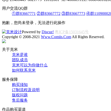
用户交流QQ群
①群83667771
②群83667772
③群83667773
④群11090002
抱歉，您尚未登录，无法进行此操作
Powered by
Discuz!
粤ICP备15031645号
Copyright © 2008-2021
Www.Comiis.Com
All Rights Reserved.
关于克米
克米是谁
团队成员
克米可以为你做什么
如何联系克米
服务保障
购买须知
订制流程及说明
版权问题
售后服务
作品购买渠道