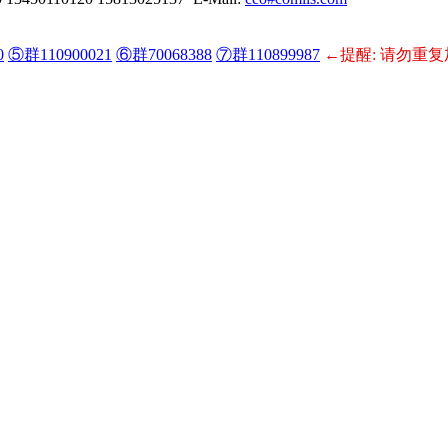
0
⑤群110900021
⑥群70068388
⑦群110899987
←提醒: 请勿重复