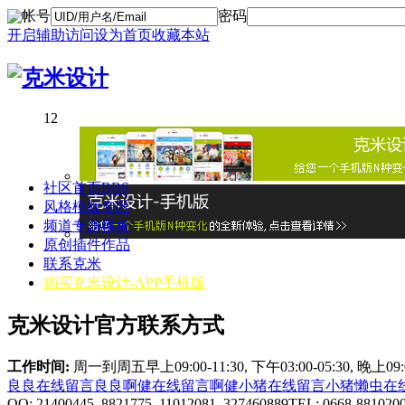
帐号
密码
开启辅助访问
设为首页
收藏本站
1
2
社区首页
BBS
风格模板专区
频道专题模板
原创插件作品
联系克米
购买克米设计-APP手机版
克米设计官方联系方式
工作时间:
周一到周五早上09:00-11:30, 下午03:00-05:30, 晚上0
良良在线
留言良良
啊健在线
留言啊健
小猪在线
留言小猪
懒虫在
QQ: 21400445 8821775 11012081 327460889
TEL: 0668-881020